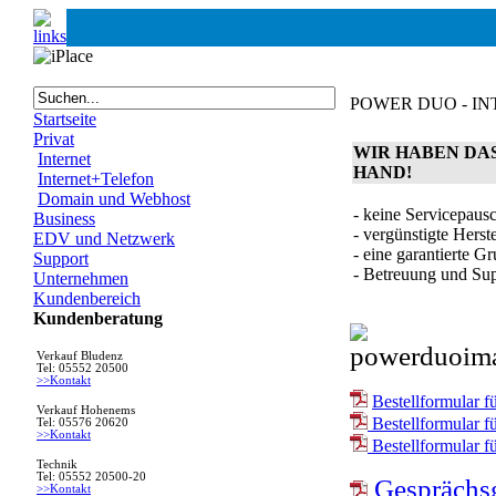
POWER DUO - I
Startseite
Privat
WIR HABEN DAS
Internet
HAND!
Internet+Telefon
Domain und Webhost
- keine Servicepaus
Business
- vergünstigte Herst
EDV und Netzwerk
- eine garantierte G
Support
- Betreuung und Sup
Unternehmen
Kundenbereich
Kundenberatung
Verkauf Bludenz
Tel: 05552 20500
>>Kontakt
Bestellformular 
Verkauf Hohenems
Bestellformular f
Tel: 05576 20620
>>Kontakt
Bestellformular 
Technik
Tel: 05552 20500-20
Gesprächs
>>Kontakt